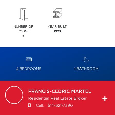
NUMBER OF
YEAR BUILT
ROOMS
1923
6
2
BEDROOMS
1
BATHROOM
FRANCIS-CEDRIC
MARTEL
Residential Real Estate Broker
Cell. :
514-621-7390